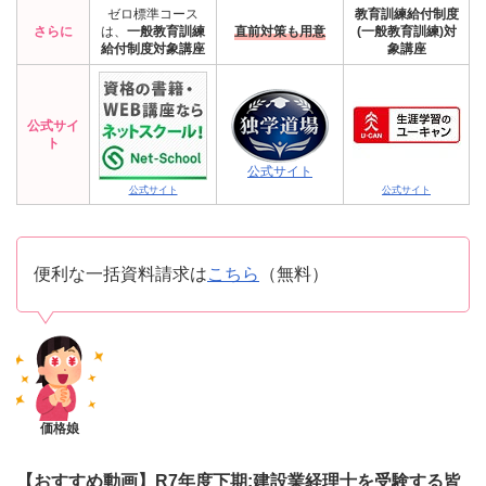
ゼロ標準コース
教育訓練給付制度
さらに
は、
一般教育訓練
直前対策も用意
(一般教育訓練)対
給付制度対象講座
象講座
公式サイ
ト
公式サイト
公式サイト
公式サイト
便利な一括資料請求は
こちら
（無料）
価格娘
【おすすめ動画】R7年度下期:建設業経理士を受験する皆