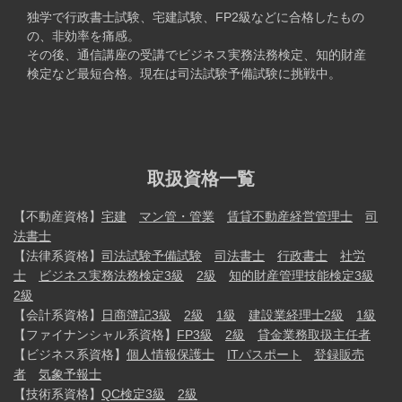
独学で行政書士試験、宅建試験、FP2級などに合格したもの
の、非効率を痛感。
その後、通信講座の受講でビジネス実務法務検定、知的財産
検定など最短合格。現在は司法試験予備試験に挑戦中。
取扱資格一覧
【不動産資格】
宅建
マン管・管業
賃貸不動産経営管理士
司
法書士
【法律系資格】
司法試験予備試験
司法書士
行政書士
社労
士
ビジネス実務法務検定3級
2級
知的財産管理技能検定3級
2級
【会計系資格】
日商簿記3級
2級
1級
建設業経理士2級
1級
【ファイナンシャル系資格】
FP3級
2級
貸金業務取扱主任者
【ビジネス系資格】
個人情報保護士
ITパスポート
登録販売
者
気象予報士
【技術系資格】
QC検定3級
2級