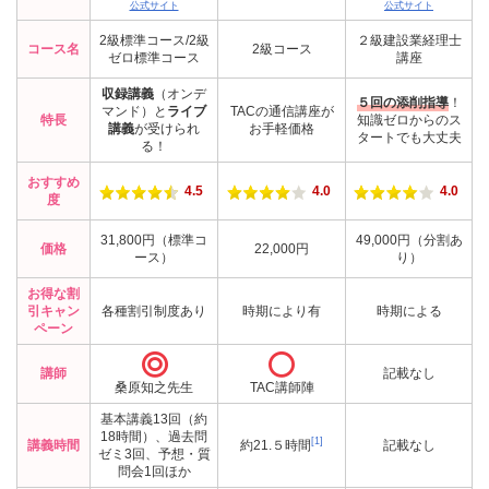
公式サイト
公式サイト
2級標準コース/2級
２級建設業経理士
コース名
2級コース
ゼロ標準コース
講座
収録講義
（オンデ
５回の添削指導
！
マンド）と
ライブ
TACの通信講座が
特長
知識ゼロからのス
講義
が受けられ
お手軽価格
タートでも大丈夫
る！
おすすめ
4.5
4.0
4.0
度
31,800円（標準コ
49,000円（分割あ
価格
22,000円
ース）
り）
お得な割
引キャン
各種割引制度あり
時期により有
時期による
ペーン


講師
記載なし
桑原知之先生
TAC講師陣
基本講義13回（約
18時間）、過去問
[1]
講義時間
約21.５時間
記載なし
ゼミ3回、予想・質
問会1回ほか