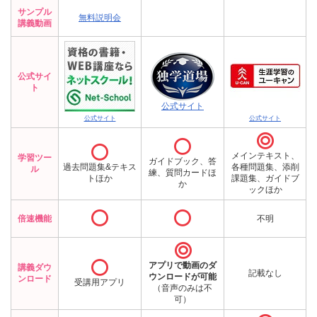
サンプル
無料説明会
講義動画
公式サイ
ト
公式サイト
公式サイト
公式サイト



メインテキスト、
学習ツー
ガイドブック、答
過去問題集&テキス
各種問題集、添削
ル
練、質問カードほ
トほか
課題集、ガイドブ
か
ックほか


倍速機能
不明


アプリで動画のダ
講義ダウ
記載なし
ウンロードが可能
ンロード
受講用アプリ
（音声のみは不
可）