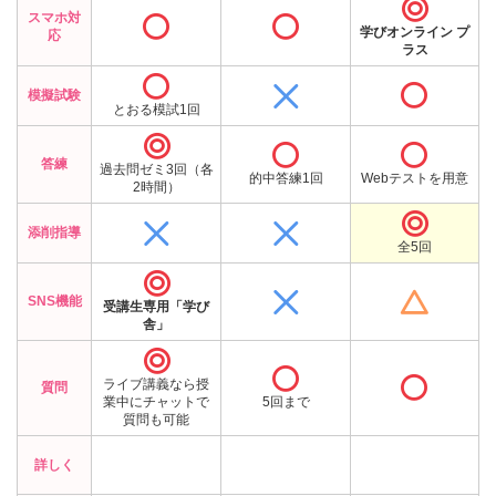

スマホ対


学びオンライン プ
応
ラス



模擬試験
とおる模試1回



答練
過去問ゼミ3回（各
的中答練1回
Webテストを用意
2時間）



添削指導
全5回



SNS機能
受講生専用「学び
舎」



ライブ講義なら授
質問
業中にチャットで
5回まで
質問も可能
詳しく